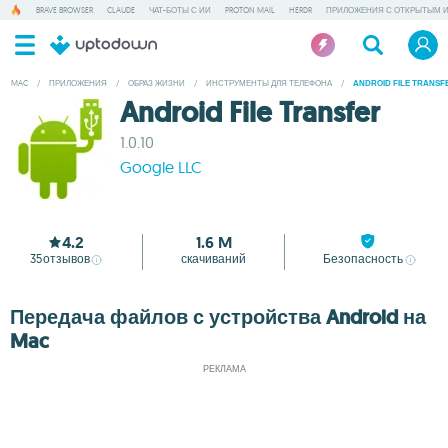
BRAVE BROWSER
CLAUDE
ЧАТ-БОТЫ С ИИ
PROTON MAIL
HERDR
ПРИЛОЖЕНИЯ С ОТКРЫТЫМ 
MAC
/
ПРИЛОЖЕНИЯ
/
ОБРАЗ ЖИЗНИ
/
ИНСТРУМЕНТЫ ДЛЯ ТЕЛЕФОНА
/
ANDROID FILE TRANSF
Android File Transfer
1.0.10
Google LLC
4.2
1.6 M
35
отзывов
скачиваний
Безопасность
Передача файлов с устройства Android на
Mac
РЕКЛАМА