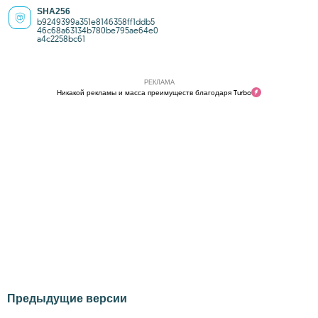
SHA256
b9249399a351e8146358ff1ddb5
46c68a63134b780be795ae64e0
a4c2258bc61
РЕКЛАМА
Никакой рекламы и масса преимуществ благодаря Turbo
Предыдущие версии