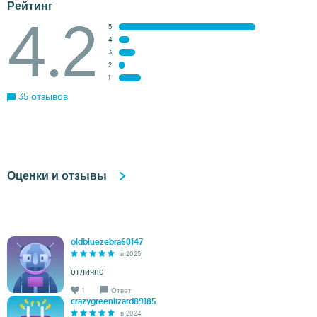
Рейтинг
4.2
5
4
3
2
1
35 отзывов
Оценки и отзывы
oldbluezebra60147
в 2025
отлично
1
Ответ
crazygreenlizard89185
в 2024