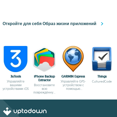
Откройте для себя Образ жизни приложений
3uTools
iPhone Backup
GARMIN Express
Things
Extractor
Управляйте
Управляйте GPS-
CulturedCode
вашими
Восстановите
устройством с
устройствами iOS
всю
помощью
повреждённую
официального
информацию на
приложения от
своём iPhone
Garmin