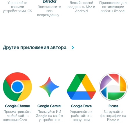
Extractor
Управляйте
Легкий способ
Приложение для
вашими
Восстановите
соединить Mac и
оптимизации
устройствами iOS
всю
Android
работы iPhone,
повреждённую
iPad или iPod
информацию на
своём iPhone
Другие приложения автора
Google Chrome
Google Gemini
Google Drive
Picasa
Просматривайте
Пользуйся ИИ
Управляйте и
Загружайте
любой сайт с
Google на своём
работайте с
фотографии на
помощью Chrome
устройстве в
аккаунтом
Picasa и
для Mac
официальном
Google Drive на
управляйте ими
приложении
Mac