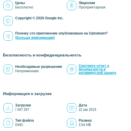
Цены
Лицензия
Бесплатно
Проприетарная
Copyright © 2026 Google Inc.
Почему это приложение опубликовано на Uptodown?
(Больше информации)
Безопасность и конфиденциальность
Смотрите отчет о
Необходимые разрешения
безопасности и
Неприменимо
антивирусной защите
Информация о загрузке
Загрузки
Дата
1 597 297
22 авг 2023
Тип файла
Размер
DMG
3.54 MB