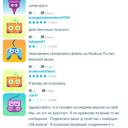
супер круто
7
Ответ
youngpurplemonkey91998
в 2024
Действительно полезно!
7
Ответ
babypro87
в 2023
Невозможно скопировать файлы на MacBook Pro без
внешней мыши
7
Ответ
feownewoifweoi
в 2021
Я всегда им пользуюсь
10
Ответ
cdn47
в 2018
Здравствуйте, я установил последнюю версию на свой
Mac, но это не работает. Я по-прежнему получаю то же
сообщение: "Подключите ваше устройство с помощью
USB-кабеля". Я разрешил входящие соединения и о...